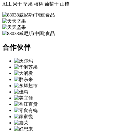
ALL
果干
坚果
核桃
葡萄干
山楂
合作伙伴